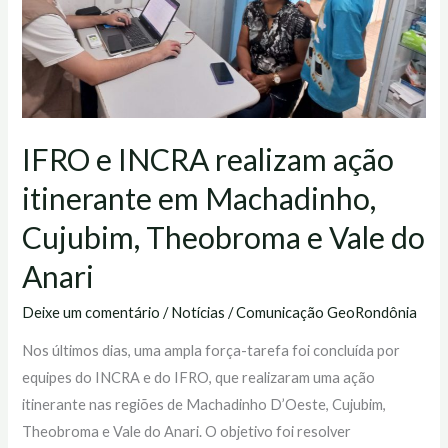
ação
itinerante
em
Machadinho,
Cujubim,
Theobroma
IFRO e INCRA realizam ação
e
itinerante em Machadinho,
Vale
do
Cujubim, Theobroma e Vale do
Anari
Anari
Deixe um comentário
/
Notícias
/
Comunicação GeoRondônia
Nos últimos dias, uma ampla força-tarefa foi concluída por
equipes do INCRA e do IFRO, que realizaram uma ação
itinerante nas regiões de Machadinho D’Oeste, Cujubim,
Theobroma e Vale do Anari. O objetivo foi resolver