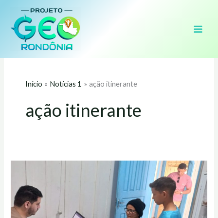
Ir
para
o
conteúdo
Início
Notícias 1
ação itinerante
ação itinerante
IFRO
e
INCRA
realizam