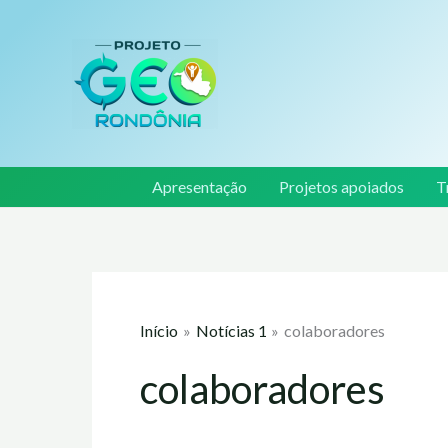
Ir
para
o
conteúdo
Apresentação
Projetos apoiados
T
Início
Notícias 1
colaboradores
colaboradores