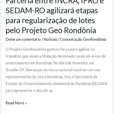
Parceria entre INCRA, IFRO e
pelo
SEDAM-RO agilizará etapas
Projeto
para regularização de lotes
Geo
Rondônia
pelo Projeto Geo Rondônia
Deixe um comentário
/
Notícias
/
Comunicação GeoRondônia
O Projeto GeoRondônia ganhou força para agilizar os
trabalhos que visam a titulação de imóveis rurais em áreas de
assentamento em Rondônia. No dia 6 de fevereiro, em
Brasília-DF, lideranças do Incra nacional reuniram-se com
representantes do Incra Rondônia, Ifro, e Secretaria de
Estado do Desenvolvimento Ambiental de Rondônia (SEDAM)
para apresentar e discutir as
Read More »