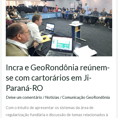
reúnem-
se
com
cartorários
em
Ji-
Paraná-
RO
Incra e GeoRondônia reúnem-
se com cartorários em Ji-
Paraná-RO
Deixe um comentário
/
Notícias
/
Comunicação GeoRondônia
Com o intuito de apresentar os sistemas da área de
regularização fundiária e discussão de temas relacionados à