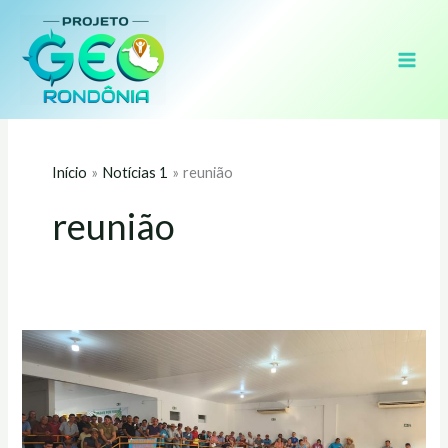
Ir
para
o
conteúdo
Início
Notícias 1
reunião
reunião
Assentados
de
São
Felipe