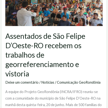
D’Oeste-
RO
recebem
os
trabalhos
de
Assentados de São Felipe
georreferenciamento
D’Oeste-RO recebem os
e
trabalhos de
vistoria
georreferenciamento e
vistoria
Deixe um comentário
/
Notícias
/
Comunicação GeoRondônia
A equipe do Projeto GeoRondônia (INCRA/IFRO) reuniu-se
com a comunidade do município de São Felipe D’Oeste-RO na
manhã desta quinta-feira, 20 de junho. Mais de 500 famílias do