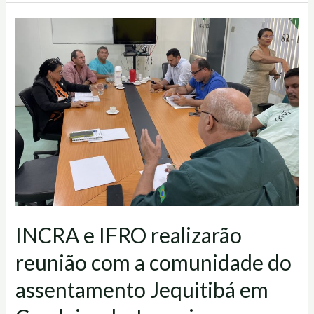
INCRA
e
IFRO
realizarão
reunião
com
a
comunidade
do
assentamento
Jequitibá
INCRA e IFRO realizarão
em
Candeias
reunião com a comunidade do
do
assentamento Jequitibá em
Jamari