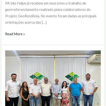
PA São Felipe já recebem em seus lotes o trabalho de
georreferenciamento realizado pelos colaboradores do
Projeto GeoRondônia. No evento foram dadas as principais
orientações acerca das […]
Read More »
Reunião
com
Senador
Confúcio
Moura
aponta
para
ampliação
do