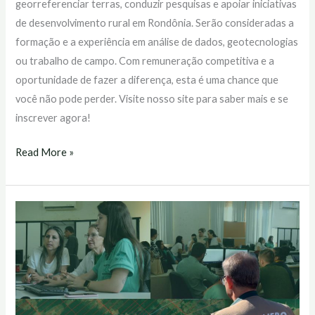
georreferenciar terras, conduzir pesquisas e apoiar iniciativas
de desenvolvimento rural em Rondônia. Serão consideradas a
formação e a experiência em análise de dados, geotecnologias
ou trabalho de campo. Com remuneração competitiva e a
oportunidade de fazer a diferença, esta é uma chance que
você não pode perder. Visite nosso site para saber mais e se
inscrever agora!
Read More »
IFRO
oferta
12
vagas
para
profissionais