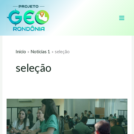
Ir
para
o
conteúdo
Início
Notícias 1
seleção
seleção
IFRO
oferta
13
vagas