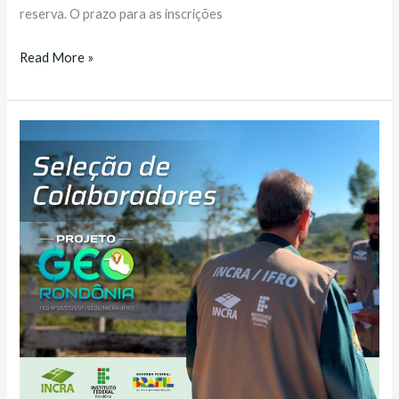
reserva. O prazo para as inscrições
Read More »
IFRO
abre
6
vagas
para
profissionais
colaboradores
no
Projeto
Geo
Rondônia