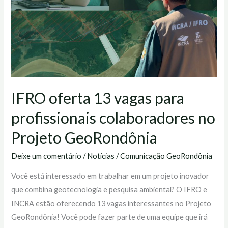
para
profissionais
colaboradores
no
Projeto
GeoRondônia
IFRO oferta 13 vagas para
profissionais colaboradores no
Projeto GeoRondônia
Deixe um comentário
/
Notícias
/
Comunicação GeoRondônia
Você está interessado em trabalhar em um projeto inovador
que combina geotecnologia e pesquisa ambiental? O IFRO e
INCRA estão oferecendo 13 vagas interessantes no Projeto
GeoRondônia! Você pode fazer parte de uma equipe que irá