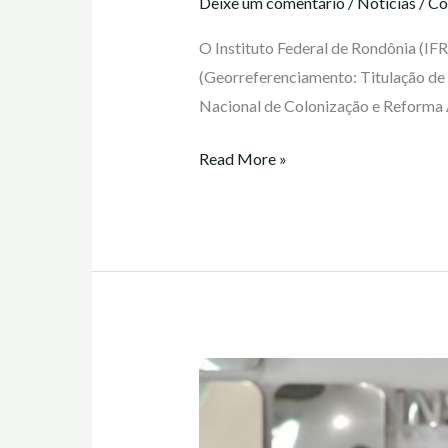
Deixe um comentário
/
Notícias
/
Co
O Instituto Federal de Rondônia (IF
(Georreferenciamento: Titulação de
Nacional de Colonização e Reforma
Read More »
Projeto
Geo
Rondônia