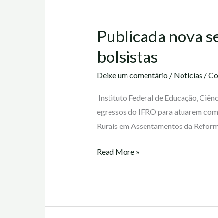
Publicada nova s
Publicada
nova
bolsistas
seleção
de
Deixe um comentário
/
Notícias
/
Co
colaboradores
Instituto Federal de Educação, Ciênc
para
egressos do IFRO para atuarem como
atuarem
Rurais em Assentamentos da Reforma 
como
bolsistas
Read More »