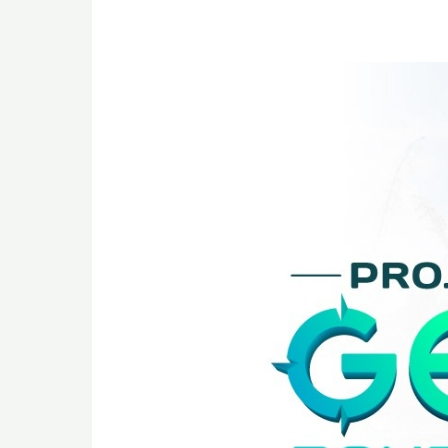
Projeto
Geo
Rondônia
seleciona
colaboradores
para
atuarem
como
bolsistas