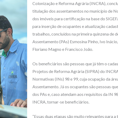
Colonização e Reforma Agrária (INCRA), conclu
titulação dos assentamentos no município de 
dos imóveis para certificação na base do SIGE
para inserção de ocupantes e atualização cadastr
trabalhos, concluídos na primeira quinzena de
Assentamento (PAs) Esmosina Pinho, Ivo Inácio
Floriano Magno e Francisco João.
Os beneficiários são pessoas que já têm o cada
Projetos de Reforma Agrária (SIPRA) do INCRA
Normativas (INs) 98 e 99, cuja ocupação da área
Assentamento. Já os ocupantes são pessoas que 
dos PAs e, caso atendam aos requisitos da IN 98
INCRA, tornar-se beneficiários.
“Essas duas etapas são muito relevantes para a t