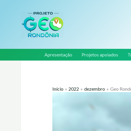
Ir
para
o
conteúdo
Apresentação
Projetos apoiados
T
Início
2022
dezembro
Geo Rondô